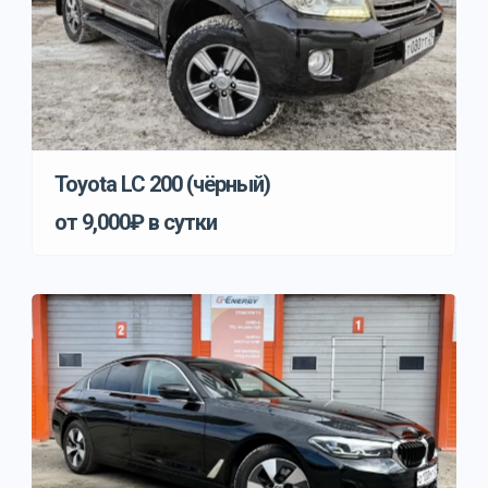
Toyota LC 200 (чёрный)
от 9,000₽ в сутки