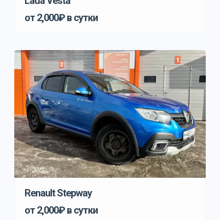
Lada Vesta
от 2,000₽ в сутки
Renault Stepway
от 2,000₽ в сутки