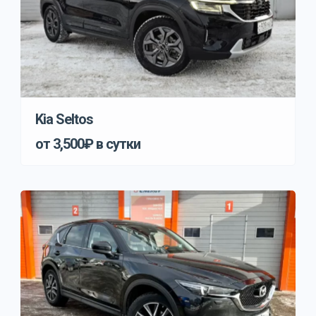
Kia Seltos
от 3,500₽ в сутки