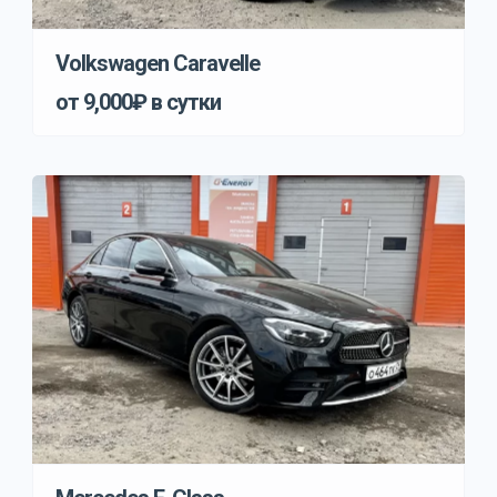
Volkswagen Caravelle
от 9,000₽ в сутки