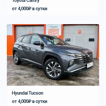
Toyota Camry
от 4,000₽ в сутки
Hyundai Tucson
от 4,000₽ в сутки