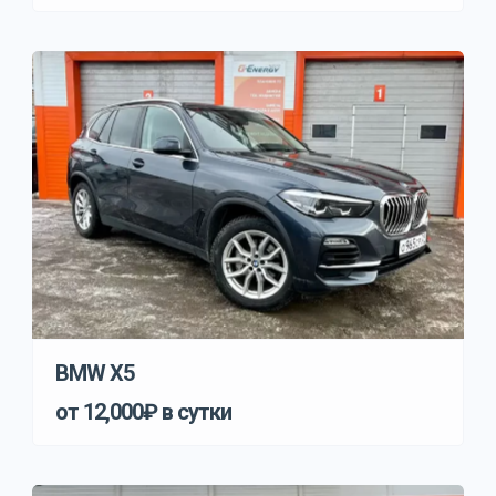
BMW X5
от 12,000₽ в сутки