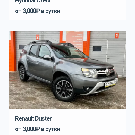
Hyundai Creta
от 3,000₽ в сутки
Renault Duster
от 3,000₽ в сутки