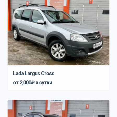
Lada Largus Cross
от 2,000₽ в сутки