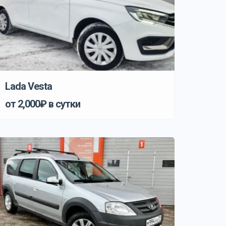
Lada Vesta
от 2,000₽ в сутки