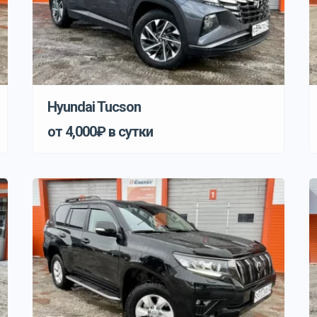
Hyundai Tucson
от 4,000₽ в сутки