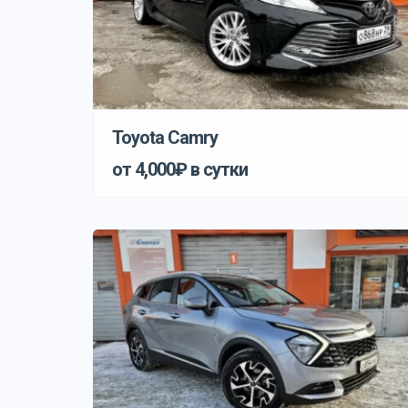
Toyota Camry
от 4,000₽ в сутки