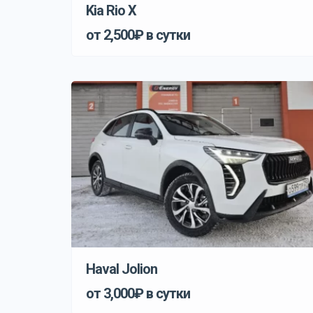
Kia Rio X
от 2,500₽ в сутки
Haval Jolion
от 3,000₽ в сутки