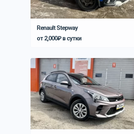
Renault Stepway
от 2,000₽ в сутки