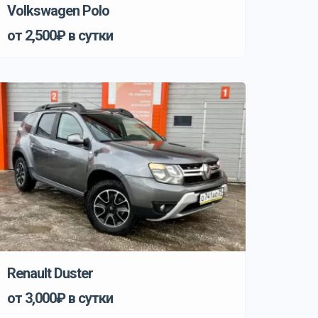
Volkswagen Polo
от 2,500₽ в сутки
Renault Duster
от 3,000₽ в сутки