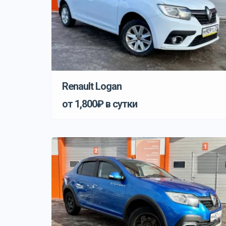
Renault Logan
от 1,800₽ в сутки